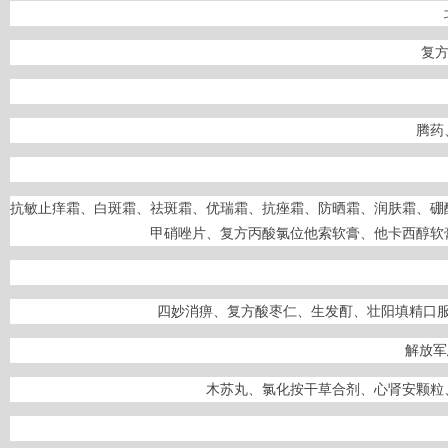
复方
腾药
抗敏止痒霜、白斑霜、祛斑霜、优瑞霜、抗痤霜、防晒霜、润肤霜、硼
甲硝唑片、复方丙酸氯位他索软膏、他卡西醇软
四妙消痹、复方酸枣仁、生发酊、壮阳填精口
解放军
木苏丸、氯化按干草合剂、心肾安颗粒