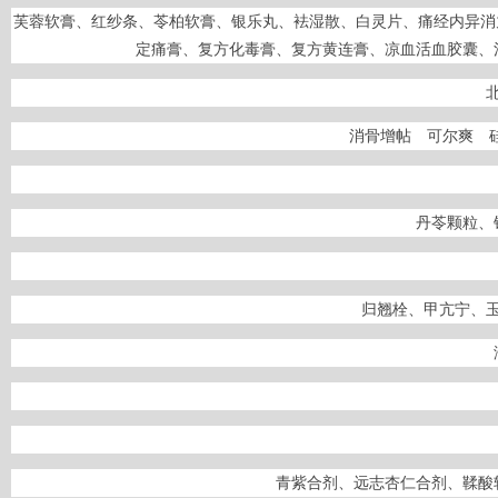
芙蓉软膏、红纱条、苓柏软膏、银乐丸、袪湿散、白灵片、痛经内异消
定痛膏、复方化毒膏、复方黄连膏、凉血活血胶囊、
消骨增帖 可尔爽 
丹苓颗粒、
归翘栓、甲亢宁、
青紫合剂、远志杏仁合剂、鞣酸