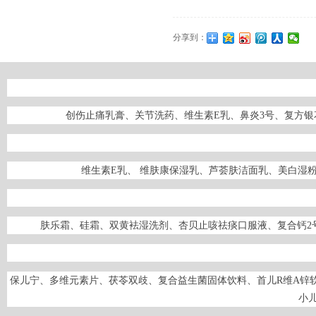
分享到：
创伤止痛乳膏、关节洗药、维生素E乳、鼻炎3号、复方
维生素E乳、 维肤康保湿乳、芦荟肤洁面乳、美白湿
肤乐霜、硅霜、双黄袪湿洗剂、杏贝止咳祛痰口服液、复合钙2
保儿宁、多维元素片、茯苓双歧、复合益生菌固体饮料、首儿R维A锌
小