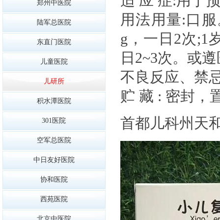
适 应 症:用
郑州中医院
用法用量:口服
陆军总医院
g，一日2次;1
东直门医院
日2~3次。或
儿童医院
不良反应、禁忌
儿研所
贮 藏 : 密封
积水潭医院
首都儿科州天
301医院
空军总医院
中日友好医院
协和医院
西苑医院
北京中医院