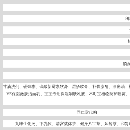
利
消
甘油洗剂、硼锌糊、硫酸新霉素软膏、湿疹软膏、补骨脂酊、溃疡油、
VE保湿嫩肤洁面乳、宝宝专用保湿润肤乳液、不叮宝植物防护喷雾、
同
九味生化汤、下乳饮、清宫减体茶、健身八宝茶、延龄茶、和胃