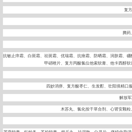
复方
腾药
抗敏止痒霜、白斑霜、祛斑霜、优瑞霜、抗痤霜、防晒霜、润肤霜、硼
甲硝唑片、复方丙酸氯位他索软膏、他卡西醇软
四妙消痹、复方酸枣仁、生发酊、壮阳填精口
解放军
木苏丸、氯化按干草合剂、心肾安颗粒