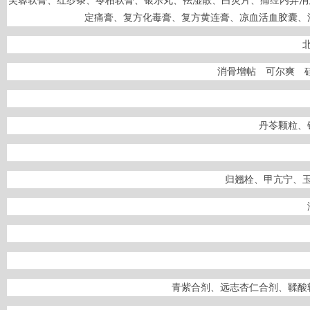
芙蓉软膏、红纱条、苓柏软膏、银乐丸、袪湿散、白灵片、痛经内异消
定痛膏、复方化毒膏、复方黄连膏、凉血活血胶囊、
消骨增帖 可尔爽 
丹苓颗粒、
归翘栓、甲亢宁、
青紫合剂、远志杏仁合剂、鞣酸