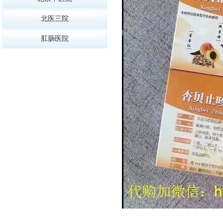
北医三院
肛肠医院