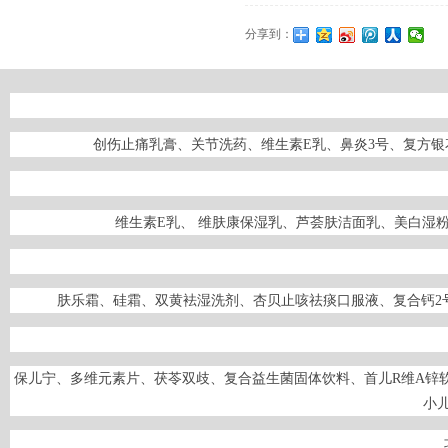
分享到：
创伤止痛乳膏、关节洗药、维生素E乳、鼻炎3号、复方
维生素E乳、 维肤康保湿乳、芦荟肤洁面乳、美白湿
肤乐霜、硅霜、双黄袪湿洗剂、杏贝止咳祛痰口服液、复合钙2
保儿宁、多维元素片、茯苓双歧、复合益生菌固体饮料、首儿R维A锌
小