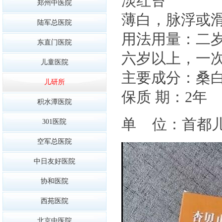
淡红苔
郑州中医院
薄白，脉浮或
陆军总医院
用法用量：二岁以
东直门医院
六岁以上，一次10
儿童医院
主要成分：桑
儿研所
保质 期：2年
积水潭医院
单 位：首都
301医院
空军总医院
中日友好医院
协和医院
西苑医院
北京中医院