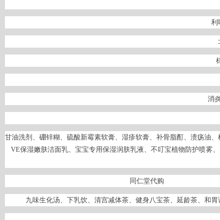
利
消
甘油洗剂、硼锌糊、硫酸新霉素软膏、湿疹软膏、补骨脂酊、溃疡油、
VE保湿嫩肤洁面乳、宝宝专用保湿润肤乳液、不叮宝植物防护喷雾、
同
九味生化汤、下乳饮、清宫减体茶、健身八宝茶、延龄茶、和胃