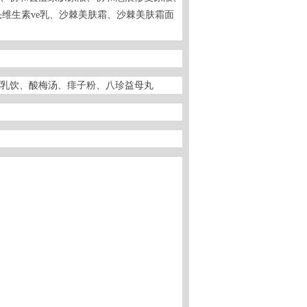
维生素ve乳、沙棘美肤霜、沙棘美肤霜面
购
乳饮、酸梅汤、痱子粉、八珍益母丸