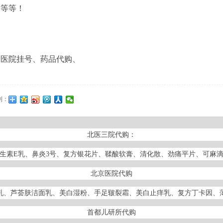
、等等！
大医院挂号、药品代购、
到：
北医三院代购：
生素E乳、鼻炎3号、复方银花片、鞣酸软膏、清化散、劲痛平片、可麻
北京医院代购
湿乳、芦荟肤洁面乳、美白湿粉、手足皲裂霜、美白止痒乳、复方丁卡因、
首都儿研所代购