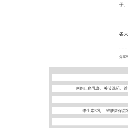
子
各
分享
创伤止痛乳膏、关节洗药、维
维生素E乳、 维肤康保