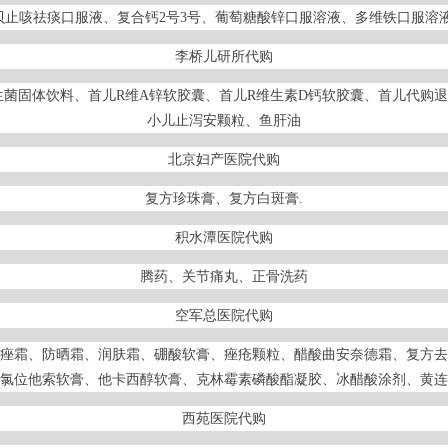
止咳祛痰口服液、复合钙2号3号、葡萄糖酸锌口服溶液、多维铁口服溶
李桥儿研所代购
菌固体饮料、首儿R维A锌软胶囊、首儿R维生素D钙软胶囊、首儿代购
小儿止泻安颗粒、鱼肝油
北京妇产医院代购
复方珍珠膏、复方白斑膏.
积水潭医院代购
腾药、关节痛丸、正骨洗药
空军总医院代购
痤霜、防晒霜、润肤霜、硼酸软膏、痤疮颗粒、醋酸曲安奈德霜、复方去
氯位他索软膏、他卡西醇软膏、克林霉素磷酸酯凝胶、冰醋酸涂剂、黄连
西苑医院代购