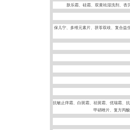
肤乐霜、硅霜、双黄袪湿洗剂、杏贝
保儿宁、多维元素片、茯苓双歧、复合益生
抗敏止痒霜、白斑霜、祛斑霜、优瑞霜、抗
甲硝唑片、复方丙酸