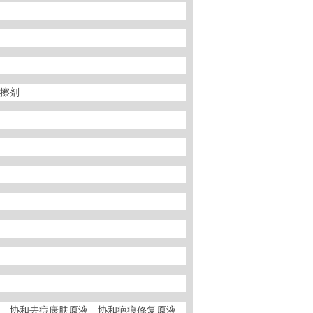
擦剂
、协和去痘康肤原液、协和疤痕修复原液、