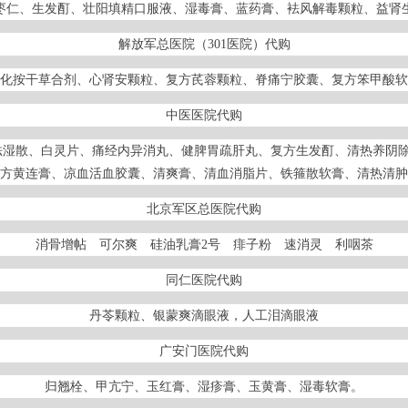
枣仁、生发酊、壮阳填精口服液、湿毒膏、蓝药膏、袪风解毒颗粒、益肾
解放军总医院（301医院）代购
化按干草合剂、心肾安颗粒、复方芪蓉颗粒、脊痛宁胶囊、复方笨甲酸软
中医医院代购
袪湿散、白灵片、痛经内异消丸、健脾胃疏肝丸、复方生发酊、清热养阴除
方黄连膏、凉血活血胶囊、清爽膏、清血消脂片、铁箍散软膏、清热清肿
北京军区总医院代购
消骨增帖 可尔爽 硅油乳膏2号 痱子粉 速消灵 利咽茶
同仁医院代购
丹苓颗粒、银蒙爽滴眼液，人工泪滴眼液
广安门医院代购
归翘栓、甲亢宁、玉红膏、湿疹膏、玉黄膏、湿毒软膏。