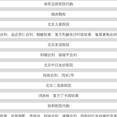
海军总医医院代购
烟炎颗粒
北京儿童医院
合剂、远志杏仁合剂、鞣酸软膏、复方乳酸依沙吖啶软膏、氯霉素氧化锌
北京友谊医院
利咽合剂 咳喘平合刘
北京中日友好医院
棕按合剂、消水2号
北京二龙路医院
消炎栓 复方丁卡因软膏
协和医院代购
软膏、补骨脂酊、溃疡油、棕铵合剂、健脑合剂、协和祛红血丝修护原液