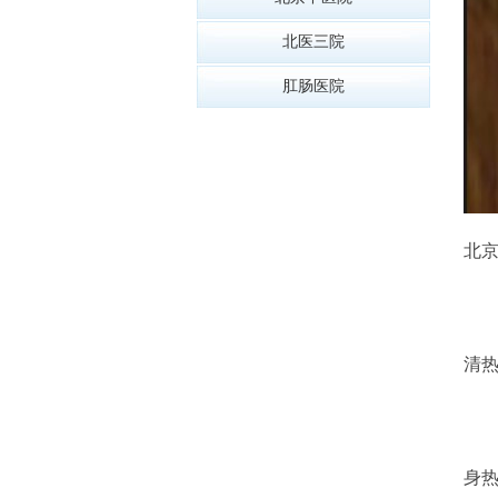
北医三院
肛肠医院
北
清
身