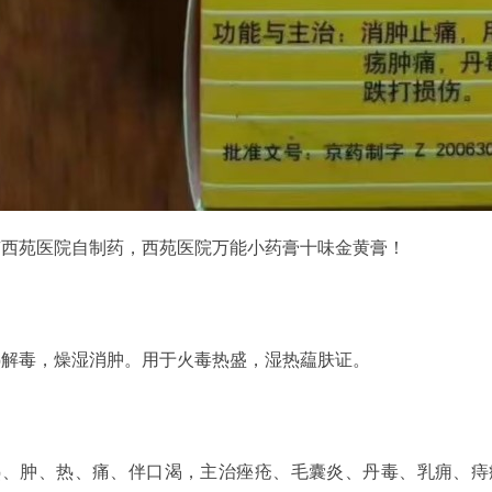
京西苑医院自制药，西苑医院万能小药膏十味金黄膏！
热解毒，燥湿消肿。用于火毒热盛，湿热藴肤证。
热、肿、热、痛、伴口渴，主治痤疮、毛囊炎、丹毒、乳痈、痔