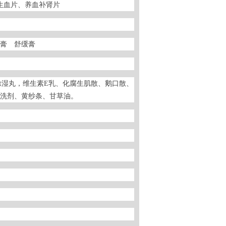
生血片、养血补肾片
膏 舒缓膏
湿丸，维生素E乳、化腐生肌散、鹅口散、
洗剂、黄纱条、甘草油。