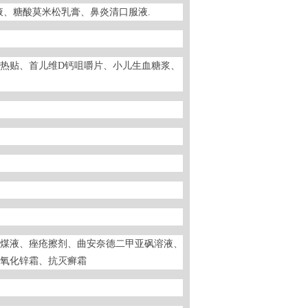
液、糖酸莫米松乳膏、鼻炎清口服液.
退热贴、首儿维D钙咀嚼片、小儿生血糖浆、
煤液、痤疮擦剂、曲安奈德二甲亚砜溶液、
氧化锌霜、抗灭癣霜