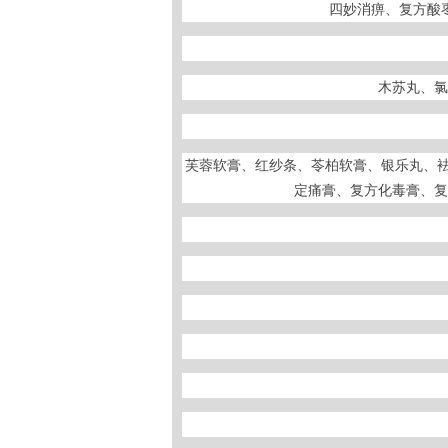
四妙消痹、复方酸
木苏丸、氯
芙蓉软膏、红纱条、苓柏软膏、银乐丸、
定痛膏、复方化毒膏、复