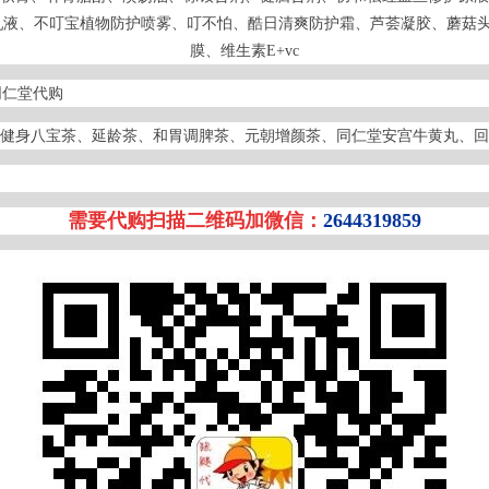
乳液、不叮宝植物防护喷雾、叮不怕、酷日清爽防护霜、芦荟凝胶、蘑菇头
膜、维生素E+vc
同仁堂代
健身八宝茶、延龄茶、和胃调脾茶、元朝增颜茶、同仁堂安宫牛黄丸、回
需要代购扫描二维码加微信：
2644319859