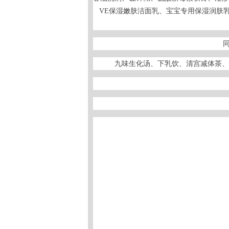
VE保湿嫩肤洁面乳、宝宝专用保湿润肤
九味生化汤、下乳饮、清宫减体茶、