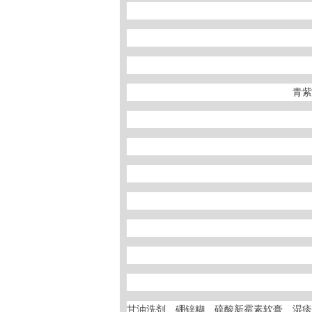
青紫
甘油洗剂、硼锌糊、硫酸新霉素软膏、湿疹