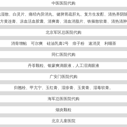
中医医院代购
袪湿散、白灵片、痛经内异消丸、健脾胃疏肝丸、复方生发酊、清热养阴除
方黄连膏、凉血活血胶囊、清爽膏、清血消脂片、铁箍散软膏、清热清肿
北京军区总医院代购
消骨增帖 可尔爽 硅油乳膏2号 痱子粉 速消灵 利咽茶
同仁医院代购
丹苓颗粒、银蒙爽滴眼液，人工泪滴眼液
广安门医院代购
归翘栓、甲亢宁、玉红膏、湿疹膏、玉黄膏、湿毒软膏。
海军总医医院代购
烟炎颗粒
北京儿童医院