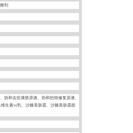
擦剂
、协和去痘康肤原液、协和疤痕修复原液、
维生素ve乳、沙棘美肤霜、沙棘美肤霜面
购