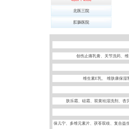
北医三院
肛肠医院
创伤止痛乳膏、关节洗药、维
维生素E乳、 维肤康保
肤乐霜、硅霜、双黄袪湿洗剂、杏贝
保儿宁、多维元素片、茯苓双歧、复合益生