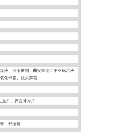
煤液、痤疮擦剂、曲安奈德二甲亚砜溶液、
氧化锌霜、抗灭癣霜
生血片、养血补肾片
膏 舒缓膏