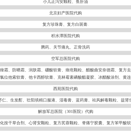
小儿止泻安颗粒、鱼肝油
北京妇产医院代购
复方珍珠膏、复方白斑膏.
积水潭医院代购
腾药、关节痛丸、正骨洗药
空军总医院代购
痤霜、防晒霜、润肤霜、硼酸软膏、痤疮颗粒、醋酸曲安奈德霜、复方去
氯位他索软膏、他卡西醇软膏、克林霉素磷酸酯凝胶、冰醋酸涂剂、黄连
西苑医院代购
枣仁、生发酊、壮阳填精口服液、湿毒膏、蓝药膏、袪风解毒颗粒、益肾
解放军总医院（301医院）代购
化按干草合剂、心肾安颗粒、复方芪蓉颗粒、脊痛宁胶囊、复方笨甲酸软