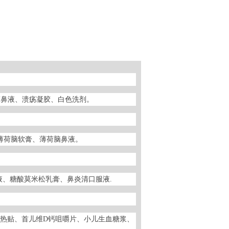
滴鼻液、溃疡凝胶、白色洗剂。
薄荷脑软膏、薄荷脑鼻液。
液、糖酸莫米松乳膏、鼻炎清口服液.
退热贴、首儿维D钙咀嚼片、小儿生血糖浆、