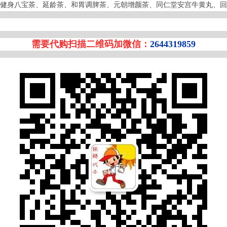
健身八宝茶、延龄茶、和胃调脾茶、元朝增颜茶、同仁堂安宫牛黄丸、回
需要代购扫描二维码加微信：
2644319859