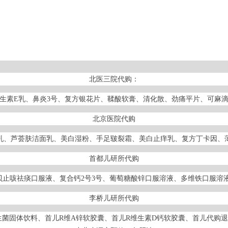
北医三院代购：
生素E乳、鼻炎3号、复方银花片、鞣酸软膏、清化散、劲痛平片、可麻
北京医院代购
湿乳、芦荟肤洁面乳、美白湿粉、手足皲裂霜、美白止痒乳、复方丁卡因、
首都儿研所代购
止咳祛痰口服液、复合钙2号3号、葡萄糖酸锌口服溶液、多维铁口服溶
李桥儿研所代购
菌固体饮料、首儿R维A锌软胶囊、首儿R维生素D钙软胶囊、首儿代购