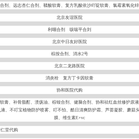
合剂、远志杏仁合剂、鞣酸软膏、复方乳酸依沙吖啶软膏、氯霉素氧化锌
北京友谊医院
利咽合剂 咳喘平合刘
北京中日友好医院
棕按合剂、消水2号
北京二龙路医院
消炎栓 复方丁卡因软膏
协和医院代购
软膏、补骨脂酊、溃疡油、棕铵合剂、健脑合剂、协和祛红血丝修护原液
乳液、不叮宝植物防护喷雾、叮不怕、酷日清爽防护霜、芦荟凝胶、蘑菇头
膜、维生素E+vc
同仁堂代