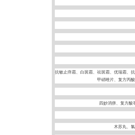
抗敏止痒霜、白斑霜、祛斑霜、优瑞霜、抗
甲硝唑片、复方丙酸
四妙消痹、复方酸
木苏丸、氯