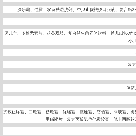
肤乐霜、硅霜、双黄袪湿洗剂、杏贝止咳祛痰口服液、复合钙2
保儿宁、多维元素片、茯苓双歧、复合益生菌固体饮料、首儿R维A锌
小
复方
腾药
抗敏止痒霜、白斑霜、祛斑霜、优瑞霜、抗痤霜、防晒霜、润肤霜、硼
甲硝唑片、复方丙酸氯位他索软膏、他卡西醇软