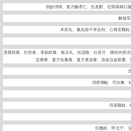
四妙消痹、复方酸枣仁、生发酊、壮阳填精口
解放军
木苏丸、氯化按干草合剂、心肾安颗粒
芙蓉软膏、红纱条、苓柏软膏、银乐丸、袪湿散、白灵片、痛经内异消
定痛膏、复方化毒膏、复方黄连膏、凉血活血胶囊、
消骨增帖 可尔爽 
丹苓颗粒、
归翘栓、甲亢宁、