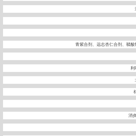
青紫合剂、远志杏仁合剂、鞣酸
利
消