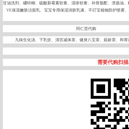
甘油洗剂、硼锌糊、硫酸新霉素软膏、湿疹软膏、补骨脂酊、溃疡油、
VE保湿嫩肤洁面乳、宝宝专用保湿润肤乳液、不叮宝植物防护喷雾、
同
九味生化汤、下乳饮、清宫减体茶、健身八宝茶、延龄茶、和胃
需要代购扫描